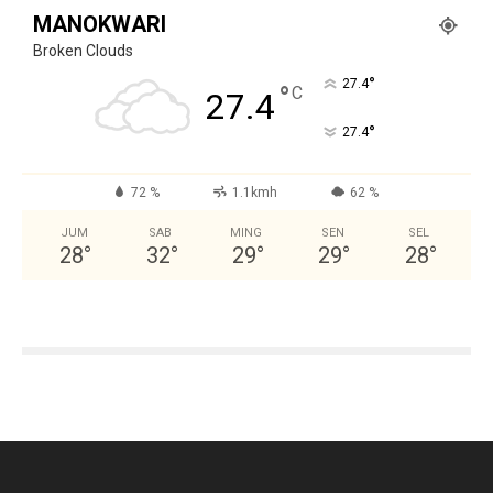
MANOKWARI
Broken Clouds
°
27.4
°
C
27.4
°
27.4
72 %
1.1kmh
62 %
JUM
SAB
MING
SEN
SEL
28
°
32
°
29
°
29
°
28
°