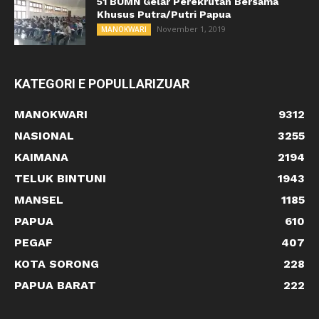
51 BUMN Gelar Perekrutan Bersama
Khusus Putra/Putri Papua
November 1, 2019
MANOKWARI
KATEGORI E POPULLARIZUAR
MANOKWARI
9312
NASIONAL
3255
KAIMANA
2194
TELUK BINTUNI
1943
MANSEL
1185
PAPUA
610
PEGAF
407
KOTA SORONG
228
PAPUA BARAT
222