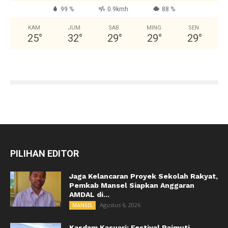
99 %
0.9kmh
88 %
KAM
JUM
SAB
MING
SEN
25
°
32
°
29
°
29
°
29
°
PILIHAN EDITOR
Jaga Kelancaran Proyek Sekolah Rakyat,
Pemkab Mansel Siapkan Anggaran
AMDAL di...
Agustus 6, 2026
MANSEL
Kasdam Kasuari: Festival Raimuti