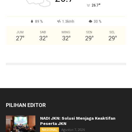
°
26.7
89 %
1.3kmh
30 %
JUM
SAB
MING
SEN
SEL
27
°
32
°
32
°
29
°
29
°
PILIHAN EDITOR
NADI JKN: Solusi Menjaga Keaktifan
Peserta JKN
Agustus 7, 2026
NASIONAL