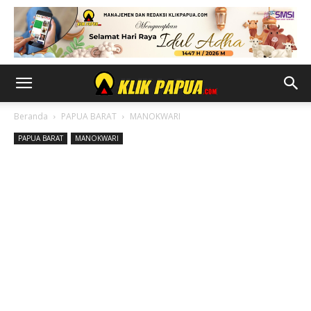
Beranda
PAPUA BARAT
MANOKWARI
PAPUA BARAT
MANOKWARI