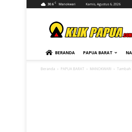
C
30.6
Kamis, Agustus 6, 2026
Manokwari
KLIKPAPUA
BERANDA
PAPUA BARAT
NA
Beranda
PAPUA BARAT
MANOKWARI
Tambah 3