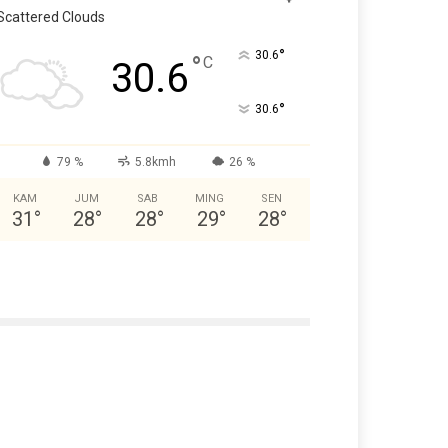
Scattered Clouds
°
30.6
°
C
30.6
°
30.6
79 %
5.8kmh
26 %
KAM
JUM
SAB
MING
SEN
31
°
28
°
28
°
29
°
28
°