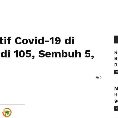
if Covid-19 di
di 105, Sembuh 5,
K
B
D
M
0
M
H
9
K