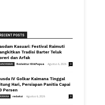
RECENT POSTS
asdam Kasuari: Festival Raimuti
angkitkan Tradisi Barter Teluk
oreri dan Arfak
Redaktur KlikPapua
-
Agustus 6, 2026
ANOKWARI
0
usda IV Golkar Kaimana Tinggal
itung Hari, Persiapan Panitia Capai
0 Persen
redaksi
-
Agustus 6, 2026
AIMANA
0