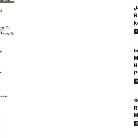
J
B
k
K
I
M
H
P
M
1
R
M
M