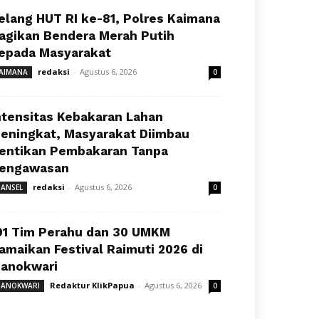
elang HUT RI ke-81, Polres Kaimana
agikan Bendera Merah Putih
epada Masyarakat
redaksi
-
Agustus 6, 2026
AIMANA
0
ntensitas Kebakaran Lahan
eningkat, Masyarakat Diimbau
entikan Pembakaran Tanpa
engawasan
redaksi
-
Agustus 6, 2026
ANSEL
0
91 Tim Perahu dan 30 UMKM
amaikan Festival Raimuti 2026 di
anokwari
Redaktur KlikPapua
-
Agustus 6, 2026
ANOKWARI
0