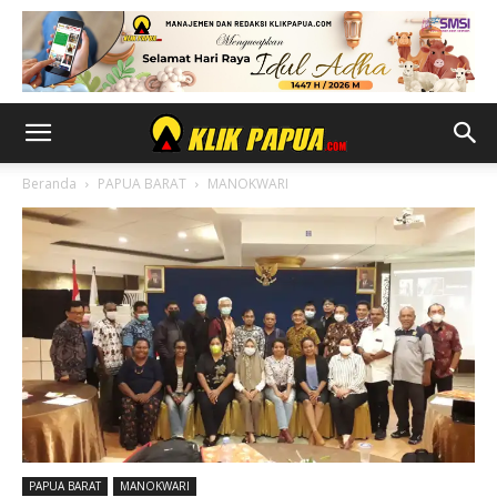
Beranda
PAPUA BARAT
MANOKWARI
PAPUA BARAT
MANOKWARI