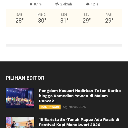
87 %
2.4kmh
12 %
SAB
MING
SEN
SEL
RAB
28
°
30
°
31
°
29
°
29
°
PILIHAN EDITOR
Pangdam Kasuari Hadirkan Toton Karibo
hingga Komedian Yewen di Malam
Puncak...
Agustus 8, 2026
MANOKWARI
18 Barista Se-Tanah Papua Adu Racik di
Festival Kopi Manokwari 2026