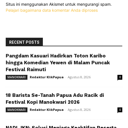
Situs ini menggunakan Akismet untuk mengurangi spam.
Pelajari bagaimana data komentar Anda diproses
RECENT POSTS
Pangdam Kasuari Hadirkan Toton Karibo
hingga Komedian Yewen di Malam Puncak
Festival Raimuti
Redaktur KlikPapua
-
Agustus 8, 2026
MANOKWARI
0
18 Barista Se-Tanah Papua Adu Racik di
Festival Kopi Manokwari 2026
Redaktur KlikPapua
-
Agustus 8, 2026
MANOKWARI
0
NADI JKN: Solusi Menjaga Keaktifan Peserta