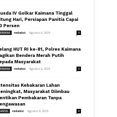
usda IV Golkar Kaimana Tinggal
itung Hari, Persiapan Panitia Capai
0 Persen
redaksi
-
Agustus 6, 2026
AIMANA
0
elang HUT RI ke-81, Polres Kaimana
agikan Bendera Merah Putih
epada Masyarakat
redaksi
-
Agustus 6, 2026
AIMANA
0
ntensitas Kebakaran Lahan
eningkat, Masyarakat Diimbau
entikan Pembakaran Tanpa
engawasan
redaksi
-
Agustus 6, 2026
ANSEL
0