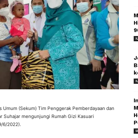
M
H
9
K
J
B
k
K
I
M
is Umum (Sekum) Tim Penggerak Pemberdayaan dan
H
ar Suhajar mengunjungi Rumah Gizi Kasuari
P
9/6/2022).
M