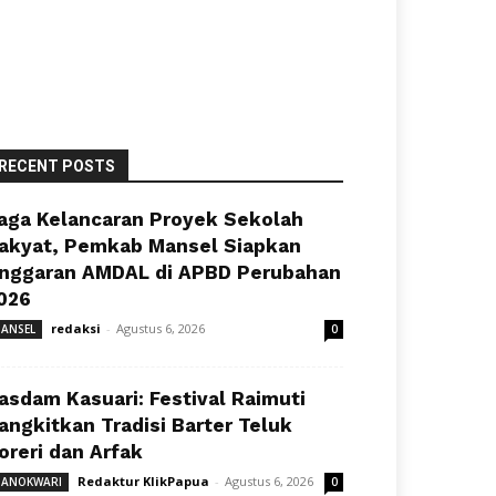
RECENT POSTS
aga Kelancaran Proyek Sekolah
akyat, Pemkab Mansel Siapkan
nggaran AMDAL di APBD Perubahan
026
redaksi
-
Agustus 6, 2026
ANSEL
0
asdam Kasuari: Festival Raimuti
angkitkan Tradisi Barter Teluk
oreri dan Arfak
Redaktur KlikPapua
-
Agustus 6, 2026
ANOKWARI
0