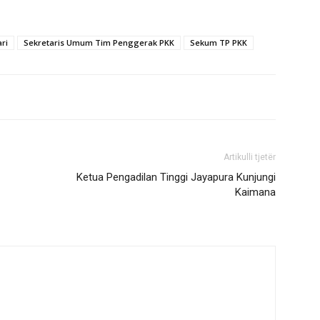
ri
Sekretaris Umum Tim Penggerak PKK
Sekum TP PKK
Artikulli tjetër
Ketua Pengadilan Tinggi Jayapura Kunjungi
Kaimana