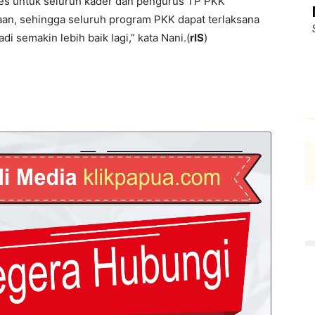
kses untuk seluruh kader dan pengurus TP PKK
an, sehingga seluruh program PKK dapat terlaksana
 semakin lebih baik lagi,” kata Nani.(
rlS
)