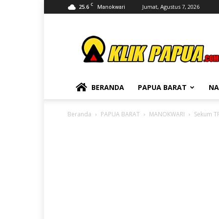
C
25.6
Jumat, Agustus 7, 2026
Manokwari
KLIKPAPUA
BERANDA
PAPUA BARAT
NA
Beranda
PAPUA BARAT
MANOKWARI
Sekum TP