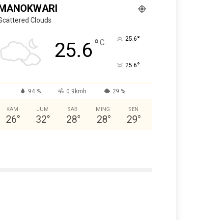
MANOKWARI
Scattered Clouds
°
25.6
°
C
25.6
°
25.6
94 %
0.9kmh
29 %
KAM
JUM
SAB
MING
SEN
26
°
32
°
28
°
28
°
29
°