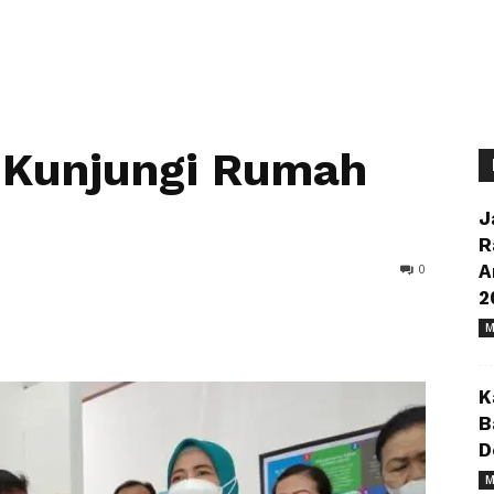
Kunjungi Rumah
J
R
0
A
2
M
K
B
D
M