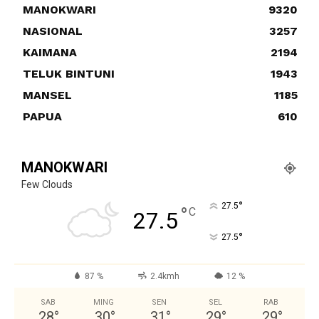
MANOKWARI
9320
NASIONAL
3257
KAIMANA
2194
TELUK BINTUNI
1943
MANSEL
1185
PAPUA
610
MANOKWARI
Few Clouds
°
27.5
°
C
27.5
°
27.5
87 %
2.4kmh
12 %
SAB
MING
SEN
SEL
RAB
28
°
30
°
31
°
29
°
29
°