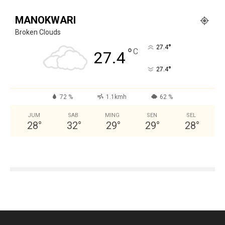
MANOKWARI
Broken Clouds
°
27.4
°
C
27.4
°
27.4
72 %
1.1kmh
62 %
JUM
SAB
MING
SEN
SEL
28
°
32
°
29
°
29
°
28
°