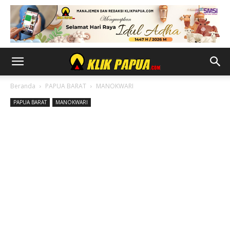
Beranda
PAPUA BARAT
MANOKWARI
PAPUA BARAT
MANOKWARI