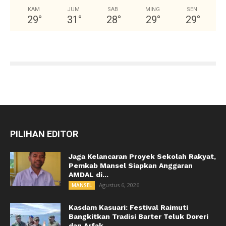
KAM
JUM
SAB
MING
SEN
29
°
31
°
28
°
29
°
29
°
PILIHAN EDITOR
Jaga Kelancaran Proyek Sekolah Rakyat,
Pemkab Mansel Siapkan Anggaran
AMDAL di...
Agustus 6, 2026
MANSEL
Kasdam Kasuari: Festival Raimuti
Bangkitkan Tradisi Barter Teluk Doreri
dan Arfak