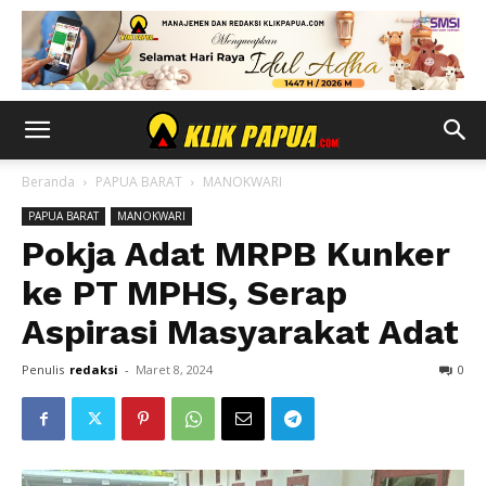
Beranda
PAPUA BARAT
MANOKWARI
PAPUA BARAT
MANOKWARI
Pokja Adat MRPB Kunker
ke PT MPHS, Serap
Aspirasi Masyarakat Adat
Penulis
redaksi
-
Maret 8, 2024
0