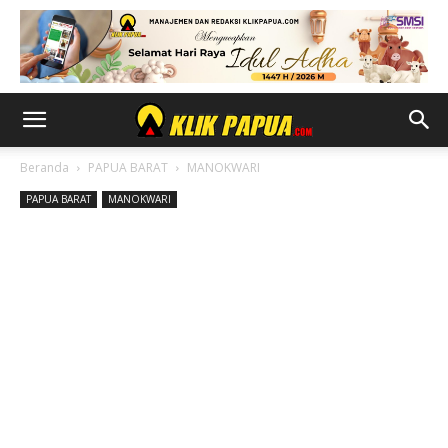
Beranda
PAPUA BARAT
MANOKWARI
PAPUA BARAT
MANOKWARI