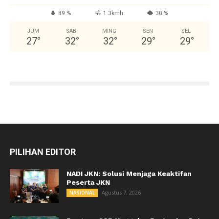
89 %
1.3kmh
30 %
JUM
SAB
MING
SEN
SEL
27
°
32
°
32
°
29
°
29
°
PILIHAN EDITOR
NADI JKN: Solusi Menjaga Keaktifan
Peserta JKN
Agustus 7, 2026
NASIONAL