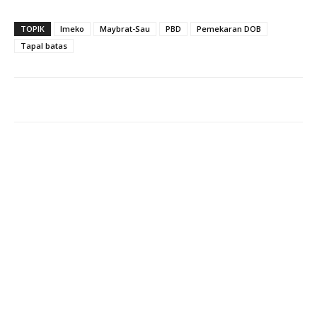
TOPIK
Imeko
Maybrat-Sau
PBD
Pemekaran DOB
Tapal batas