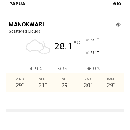
PAPUA
610
MANOKWARI
Scattered Clouds
°
28.1
°
C
28.1
°
28.1
81 %
3kmh
33 %
MING
SEN
SEL
RAB
KAM
29
°
31
°
29
°
30
°
29
°