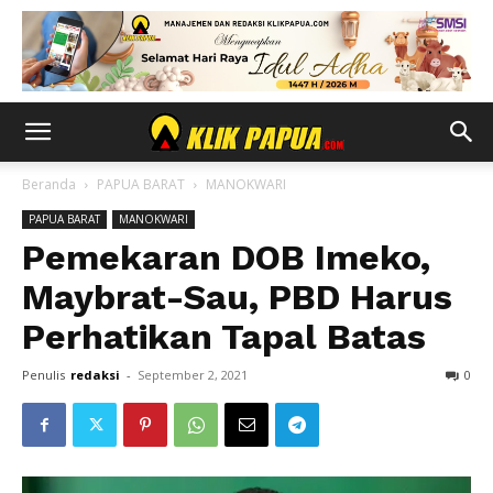
Beranda
PAPUA BARAT
MANOKWARI
PAPUA BARAT
MANOKWARI
Pemekaran DOB Imeko,
Maybrat-Sau, PBD Harus
Perhatikan Tapal Batas
Penulis
redaksi
-
September 2, 2021
0