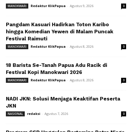
Redaktur KlikPapua
-
Agustus 9, 2026
MANOKWARI
0
Pangdam Kasuari Hadirkan Toton Karibo
hingga Komedian Yewen di Malam Puncak
Festival Raimuti
Redaktur KlikPapua
-
Agustus 8, 2026
MANOKWARI
0
18 Barista Se-Tanah Papua Adu Racik di
Festival Kopi Manokwari 2026
Redaktur KlikPapua
-
Agustus 8, 2026
MANOKWARI
0
NADI JKN: Solusi Menjaga Keaktifan Peserta
JKN
redaksi
-
Agustus 7, 2026
NASIONAL
0