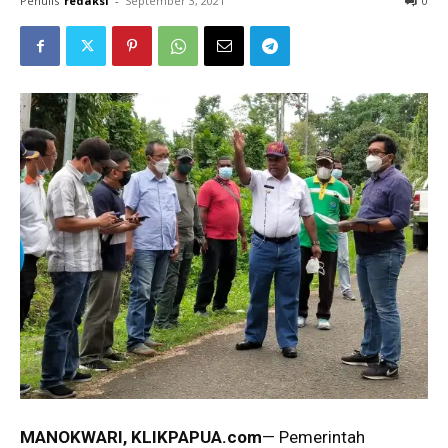
Penulis
redaksi
-
September 3, 2021
0
MANOKWARI, KLIKPAPUA.
com
— Pemerintah