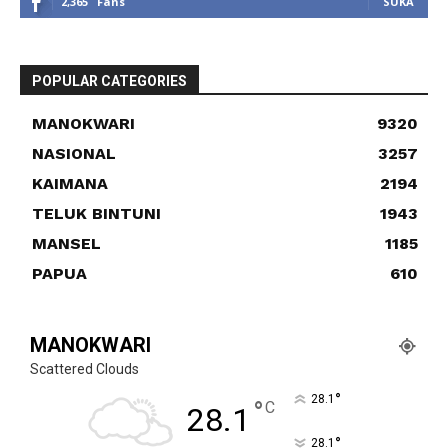
2,365
Fans
SUKA
POPULAR CATEGORIES
MANOKWARI
9320
NASIONAL
3257
KAIMANA
2194
TELUK BINTUNI
1943
MANSEL
1185
PAPUA
610
MANOKWARI
Scattered Clouds
°
28.1
°
C
28.1
°
28.1