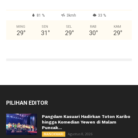
81 %
3kmh
33 %
MING
SEN
SEL
RAB
KAM
29
°
31
°
29
°
30
°
29
°
PILIHAN EDITOR
Pangdam Kasuari Hadirkan Toton Karibo
hingga Komedian Yewen di Malam
Puncak...
Agustus 8, 2026
MANOKWARI