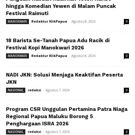
hingga Komedian Yewen di Malam Puncak
Festival Raimuti
Redaktur KlikPapua
-
Agustus 8, 2026
MANOKWARI
0
18 Barista Se-Tanah Papua Adu Racik di
Festival Kopi Manokwari 2026
Redaktur KlikPapua
-
Agustus 8, 2026
MANOKWARI
0
NADI JKN: Solusi Menjaga Keaktifan Peserta
JKN
redaksi
-
Agustus 7, 2026
NASIONAL
0
Program CSR Unggulan Pertamina Patra Niaga
Regional Papua Maluku Borong 5
Penghargaan ISRA 2026
redaksi
-
Agustus 7, 2026
NASIONAL
0