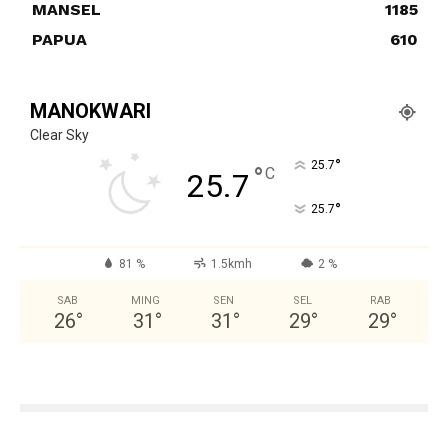
MANSEL
1185
PAPUA
610
MANOKWARI
Clear Sky
°
25.7
°
C
25.7
°
25.7
81 %
1.5kmh
2 %
SAB
MING
SEN
SEL
RAB
26
°
31
°
31
°
29
°
29
°