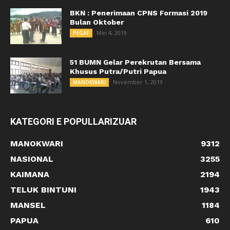
BKN : Penerimaan CPNS Formasi 2019
Bulan Oktober
Mei 4, 2019
PEGAF
51 BUMN Gelar Perekrutan Bersama
Khusus Putra/Putri Papua
November 1, 2019
MANOKWARI
KATEGORI E POPULLARIZUAR
MANOKWARI
9312
NASIONAL
3255
KAIMANA
2194
TELUK BINTUNI
1943
MANSEL
1184
PAPUA
610