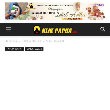
Beranda
PAPUA BARAT
MANOKWARI
PAPUA BARAT
MANOKWARI