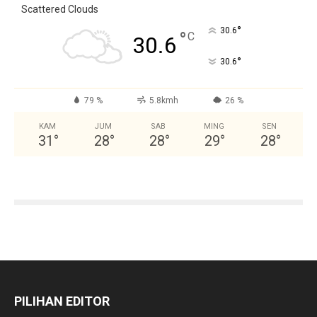
Scattered Clouds
°
30.6
°
C
30.6
°
30.6
79 %
5.8kmh
26 %
KAM
JUM
SAB
MING
SEN
31
°
28
°
28
°
29
°
28
°
PILIHAN EDITOR