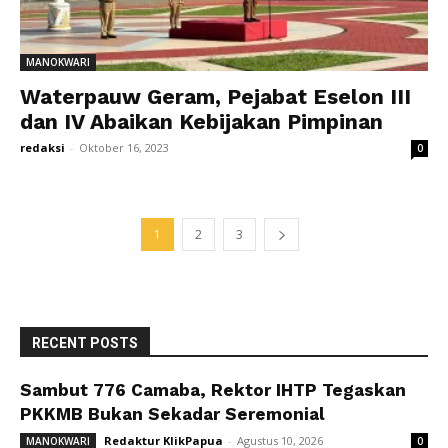
MANOKWARI
Waterpauw Geram, Pejabat Eselon III
dan IV Abaikan Kebijakan Pimpinan
redaksi
-
Oktober 16, 2023
0
1
2
3
RECENT POSTS
Sambut 776 Camaba, Rektor IHTP Tegaskan
PKKMB Bukan Sekadar Seremonial
Redaktur KlikPapua
-
Agustus 10, 2026
MANOKWARI
0