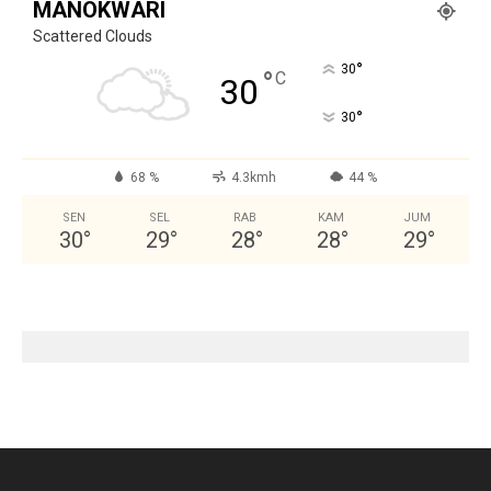
MANOKWARI
Scattered Clouds
°
30
°
C
30
°
30
68 %
4.3kmh
44 %
SEN
SEL
RAB
KAM
JUM
30
°
29
°
28
°
28
°
29
°