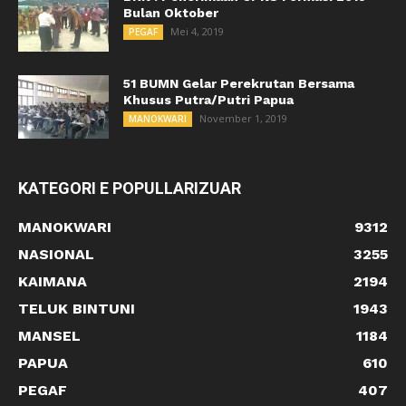
Bulan Oktober
Mei 4, 2019
PEGAF
51 BUMN Gelar Perekrutan Bersama
Khusus Putra/Putri Papua
November 1, 2019
MANOKWARI
KATEGORI E POPULLARIZUAR
MANOKWARI
9312
NASIONAL
3255
KAIMANA
2194
TELUK BINTUNI
1943
MANSEL
1184
PAPUA
610
PEGAF
407