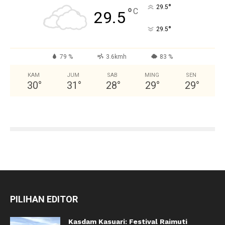
°
29.5
°
C
29.5
°
29.5
79 %
3.6kmh
83 %
KAM
JUM
SAB
MING
SEN
30
°
31
°
28
°
29
°
29
°
PILIHAN EDITOR
Kasdam Kasuari: Festival Raimuti