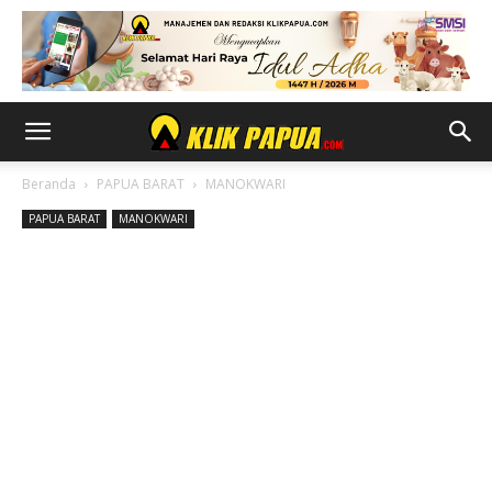
Beranda
PAPUA BARAT
MANOKWARI
PAPUA BARAT
MANOKWARI