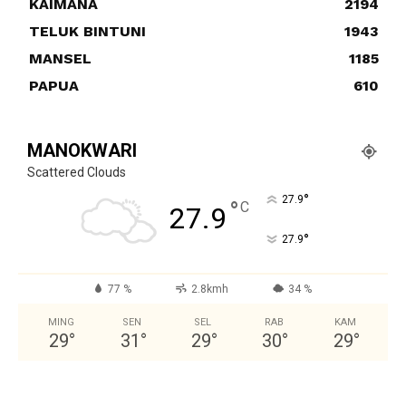
KAIMANA
2194
TELUK BINTUNI
1943
MANSEL
1185
PAPUA
610
MANOKWARI
Scattered Clouds
°
27.9
°
C
27.9
°
27.9
77 %
2.8kmh
34 %
MING
SEN
SEL
RAB
KAM
29
°
31
°
29
°
30
°
29
°