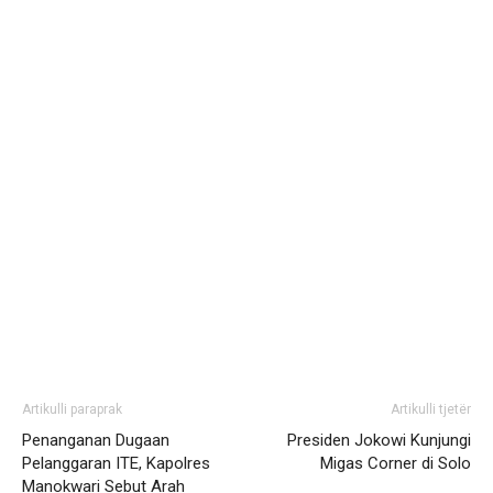
Artikulli paraprak
Artikulli tjetër
Penanganan Dugaan
Presiden Jokowi Kunjungi
Pelanggaran ITE, Kapolres
Migas Corner di Solo
Manokwari Sebut Arah