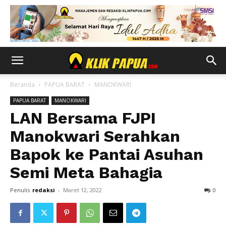
Beranda
PAPUA BARAT
MANOKWARI
PAPUA BARAT
MANOKWARI
LAN Bersama FJPI
Manokwari Serahkan
Bapok ke Pantai Asuhan
Semi Meta Bahagia
Penulis
redaksi
-
Maret 12, 2022
0