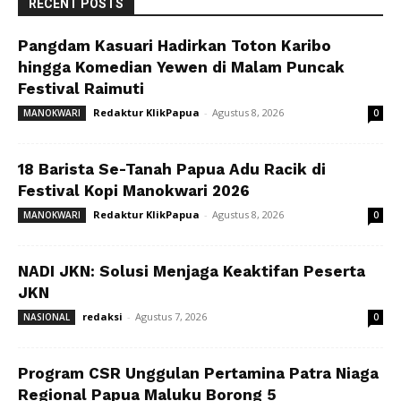
RECENT POSTS
Pangdam Kasuari Hadirkan Toton Karibo
hingga Komedian Yewen di Malam Puncak
Festival Raimuti
Redaktur KlikPapua
-
Agustus 8, 2026
MANOKWARI
0
18 Barista Se-Tanah Papua Adu Racik di
Festival Kopi Manokwari 2026
Redaktur KlikPapua
-
Agustus 8, 2026
MANOKWARI
0
NADI JKN: Solusi Menjaga Keaktifan Peserta
JKN
redaksi
-
Agustus 7, 2026
NASIONAL
0
Program CSR Unggulan Pertamina Patra Niaga
Regional Papua Maluku Borong 5