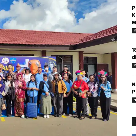
P
K
M
M
1
d
M
N
P
N