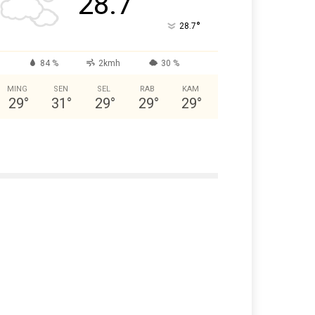
28.7
°
28.7
84 %
2kmh
30 %
MING
SEN
SEL
RAB
KAM
29
°
31
°
29
°
29
°
29
°