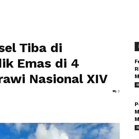
el Tiba di
ik Emas di 4
F
R
rawi Nasional XIV
M
M
0
P
M
M
M