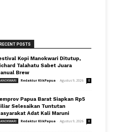
RECENT POSTS
estival Kopi Manokwari Ditutup,
ichard Talahatu Sabet Juara
anual Brew
Redaktur KlikPapua
-
Agustus 9, 2026
ANOKWARI
0
emprov Papua Barat Siapkan Rp5
iliar Selesaikan Tuntutan
asyarakat Adat Kali Maruni
Redaktur KlikPapua
-
Agustus 9, 2026
ANOKWARI
0