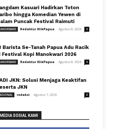
angdam Kasuari Hadirkan Toton
aribo hingga Komedian Yewen di
alam Puncak Festival Raimuti
Redaktur KlikPapua
-
Agustus 8, 2026
ANOKWARI
0
8 Barista Se-Tanah Papua Adu Racik
i Festival Kopi Manokwari 2026
Redaktur KlikPapua
-
Agustus 8, 2026
ANOKWARI
0
ADI JKN: Solusi Menjaga Keaktifan
eserta JKN
redaksi
-
Agustus 7, 2026
ASIONAL
0
MEDIA SOSIAL KAMI