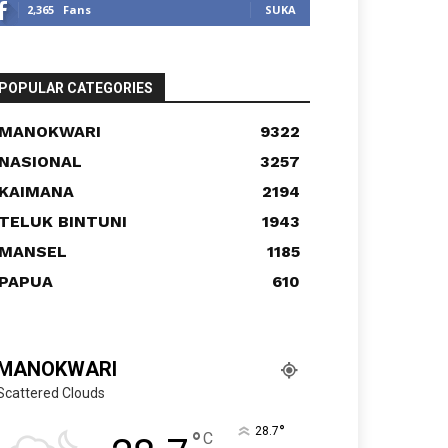
2,365
Fans
SUKA
POPULAR CATEGORIES
MANOKWARI
9322
NASIONAL
3257
KAIMANA
2194
TELUK BINTUNI
1943
MANSEL
1185
PAPUA
610
MANOKWARI
Scattered Clouds
°
28.7
°
C