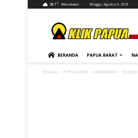
C
28.7
Minggu, Agustus 9, 2026
Manokwari
KLIKPAPUA
BERANDA
PAPUA BARAT
NA
Beranda
PAPUA BARAT
MANOKWARI
Kontinge