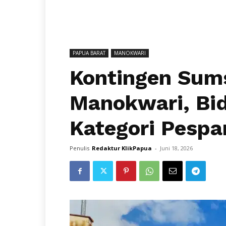
PAPUA BARAT
MANOKWARI
Kontingen Sums
Manokwari, Bid
Kategori Pespa
Penulis
Redaktur KlikPapua
-
Juni 18, 2026