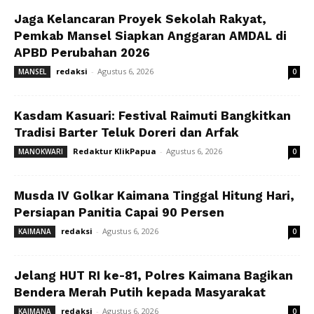
Jaga Kelancaran Proyek Sekolah Rakyat,
Pemkab Mansel Siapkan Anggaran AMDAL di
APBD Perubahan 2026
redaksi
-
Agustus 6, 2026
MANSEL
0
Kasdam Kasuari: Festival Raimuti Bangkitkan
Tradisi Barter Teluk Doreri dan Arfak
Redaktur KlikPapua
-
Agustus 6, 2026
MANOKWARI
0
Musda IV Golkar Kaimana Tinggal Hitung Hari,
Persiapan Panitia Capai 90 Persen
redaksi
-
Agustus 6, 2026
KAIMANA
0
Jelang HUT RI ke-81, Polres Kaimana Bagikan
Bendera Merah Putih kepada Masyarakat
redaksi
-
Agustus 6, 2026
KAIMANA
0