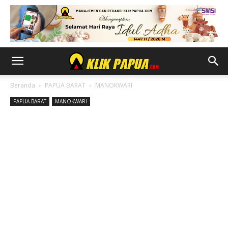
Beranda
PAPUA BARAT
MANOKWARI
PAPUA BARAT
MANOKWARI