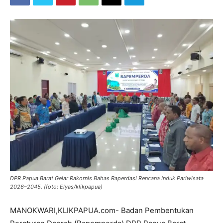
DPR Papua Barat Gelar Rakornis Bahas Raperdasi Rencana Induk Pariwisata
2026–2045. (foto: Elyas/klikpapua)
MANOKWARI,KLIKPAPUA.com- Badan Pembentukan