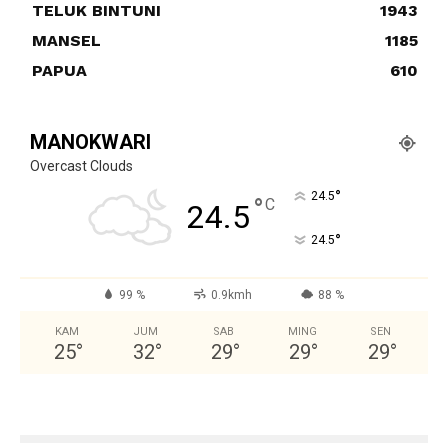
TELUK BINTUNI
1943
MANSEL
1185
PAPUA
610
MANOKWARI
Overcast Clouds
°
24.5
°
C
24.5
°
24.5
99 %
0.9kmh
88 %
KAM
JUM
SAB
MING
SEN
25
°
32
°
29
°
29
°
29
°