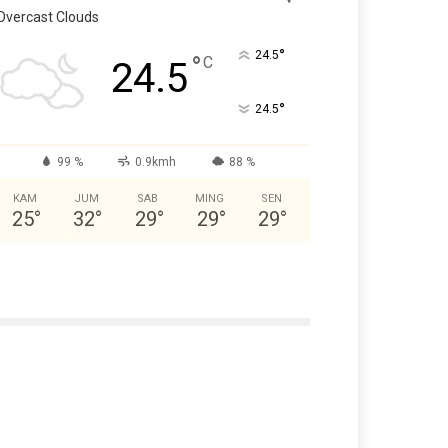
Overcast Clouds
°
24.5
°
C
24.5
°
24.5
99 %
0.9kmh
88 %
KAM
JUM
SAB
MING
SEN
25
°
32
°
29
°
29
°
29
°