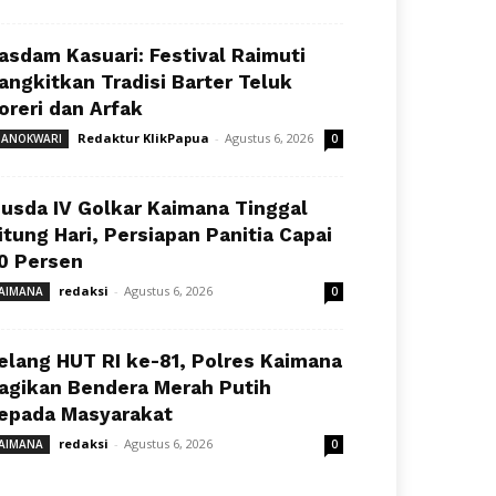
asdam Kasuari: Festival Raimuti
angkitkan Tradisi Barter Teluk
oreri dan Arfak
Redaktur KlikPapua
-
Agustus 6, 2026
ANOKWARI
0
usda IV Golkar Kaimana Tinggal
itung Hari, Persiapan Panitia Capai
0 Persen
redaksi
-
Agustus 6, 2026
AIMANA
0
elang HUT RI ke-81, Polres Kaimana
agikan Bendera Merah Putih
epada Masyarakat
redaksi
-
Agustus 6, 2026
AIMANA
0