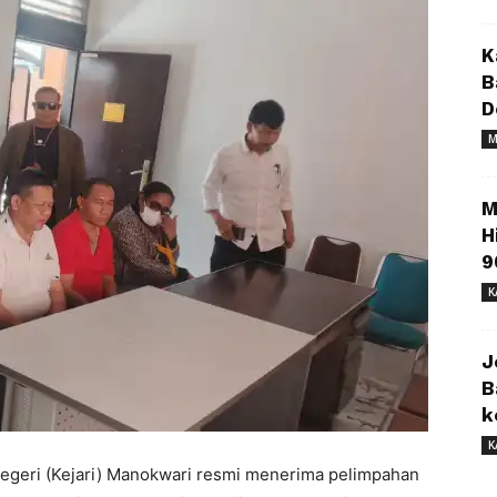
K
B
D
M
M
H
9
K
J
B
k
K
eri (Kejari) Manokwari resmi menerima pelimpahan