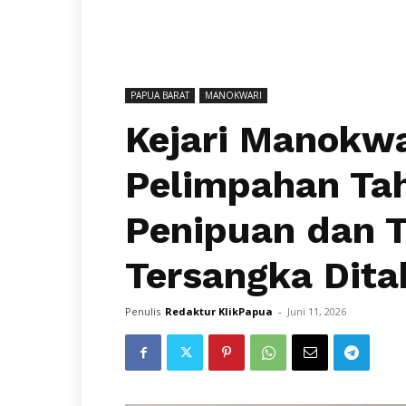
PAPUA BARAT
MANOKWARI
Kejari Manokwa
Pelimpahan Tah
Penipuan dan 
Tersangka Dita
Penulis
Redaktur KlikPapua
-
Juni 11, 2026