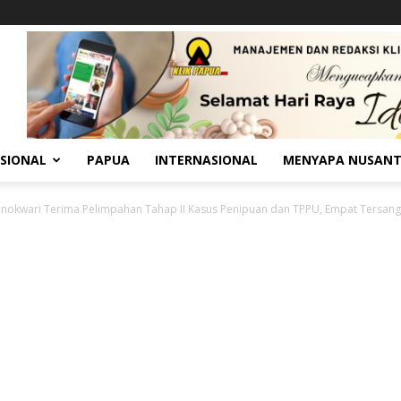
SIONAL
PAPUA
INTERNASIONAL
MENYAPA NUSAN
anokwari Terima Pelimpahan Tahap II Kasus Penipuan dan TPPU, Empat Tersangk