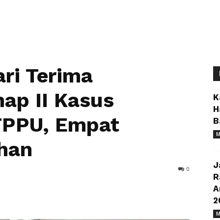
ri Terima
ap II Kasus
K
H
TPPU, Empat
B
M
han
J
0
R
A
2
M