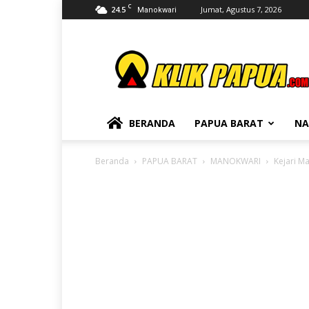
C
24.5
Jumat, Agustus 7, 2026
Manokwari
KLIKPAPUA
BERANDA
PAPUA BARAT
NA
Beranda
PAPUA BARAT
MANOKWARI
Kejari M