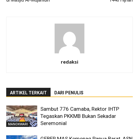
di Masjid Al-Mujahidin
1446 Hijriah
redaksi
ARTIKEL TERKAIT
DARI PENULIS
Sambut 776 Camaba, Rektor IHTP
Tegaskan PKKMB Bukan Sekadar
Seremonial
MANOKWARI
GEBER MAS Kemenag Papua Barat, ASN