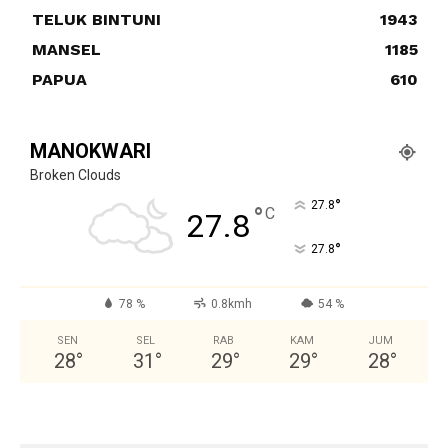
TELUK BINTUNI
1943
MANSEL
1185
PAPUA
610
MANOKWARI
Broken Clouds
°
27.8
°
C
27.8
°
27.8
78 %
0.8kmh
54 %
SEN
SEL
RAB
KAM
JUM
28
°
31
°
29
°
29
°
28
°