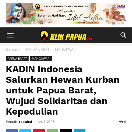
Beranda
PAPUA BARAT
MANOKWARI
PAPUA BARAT
MANOKWARI
KADIN Indonesia
Salurkan Hewan Kurban
untuk Papua Barat,
Wujud Solidaritas dan
Kepedulian
Penulis
redaksi
-
Juni 6, 2025
0