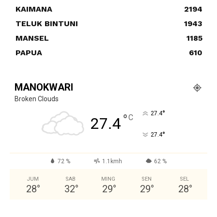
KAIMANA
2194
TELUK BINTUNI
1943
MANSEL
1185
PAPUA
610
MANOKWARI
Broken Clouds
°
27.4
°
C
27.4
°
27.4
72 %
1.1kmh
62 %
JUM
SAB
MING
SEN
SEL
28
°
32
°
29
°
29
°
28
°