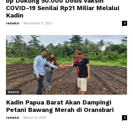
bp Dukung 50.000 Dosis Vaksin
COVID-19 Senilai Rp21 Miliar Melalui
Kadin
redaksi
-
November 9, 2021
0
MANSEL
Kadin Papua Barat Akan Dampingi
Petani Bawang Merah di Oransbari
redaksi
-
Maret 10, 2020
0