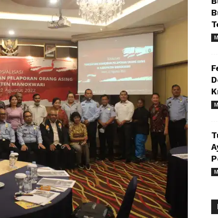
B
B
T
M
F
D
K
M
T
A
P
M