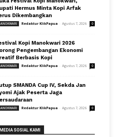
uka Festival Kopi Manokwari,
upati Hermus Minta Kopi Arfak
erus Dikembangkan
Redaktur KlikPapua
-
Agustus 7, 2026
ANOKWARI
0
estival Kopi Manokwari 2026
orong Pengembangan Ekonomi
reatif Berbasis Kopi
Redaktur KlikPapua
-
Agustus 7, 2026
ANOKWARI
0
utup SMANDA Cup IV, Sekda Jan
yomi Ajak Peserta Jaga
ersaudaraan
Redaktur KlikPapua
-
Agustus 7, 2026
ANOKWARI
0
MEDIA SOSIAL KAMI