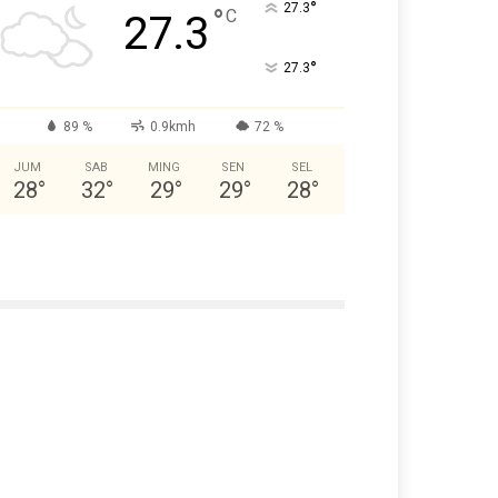
°
27.3
°
C
27.3
°
27.3
89 %
0.9kmh
72 %
JUM
SAB
MING
SEN
SEL
28
°
32
°
29
°
29
°
28
°