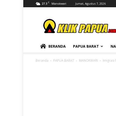
C
27.3
Jumat, Agustus 7, 2026
Manokwari
KLIKPAPUA
BERANDA
PAPUA BARAT
NA
Beranda
PAPUA BARAT
MANOKWARI
Imigrasi