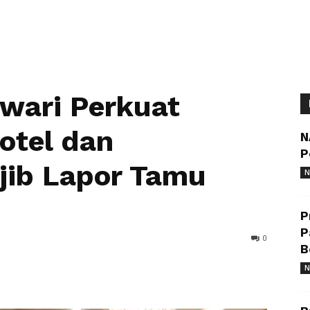
wari Perkuat
otel dan
N
P
jib Lapor Tamu
N
P
P
0
B
N