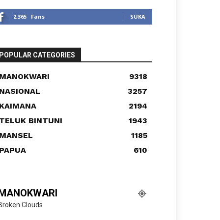
2,365
Fans
SUKA
POPULAR CATEGORIES
MANOKWARI
9318
NASIONAL
3257
KAIMANA
2194
TELUK BINTUNI
1943
MANSEL
1185
PAPUA
610
MANOKWARI
Broken Clouds