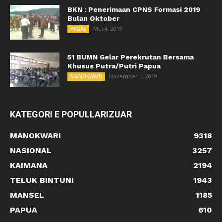
BKN : Penerimaan CPNS Formasi 2019
Bulan Oktober
Mei 4, 2019
PEGAF
51 BUMN Gelar Perekrutan Bersama
Khusus Putra/Putri Papua
November 1, 2019
MANOKWARI
KATEGORI E POPULLARIZUAR
MANOKWARI
9318
NASIONAL
3257
KAIMANA
2194
TELUK BINTUNI
1943
MANSEL
1185
PAPUA
610