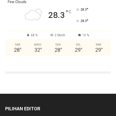
Few Clouds
°
28.3
°
C
28.3
°
28.3
68 %
2.5kmh
15 %
SAB
MING
SEN
SEL
RAB
28
°
32
°
28
°
29
°
29
°
PILIHAN EDITOR