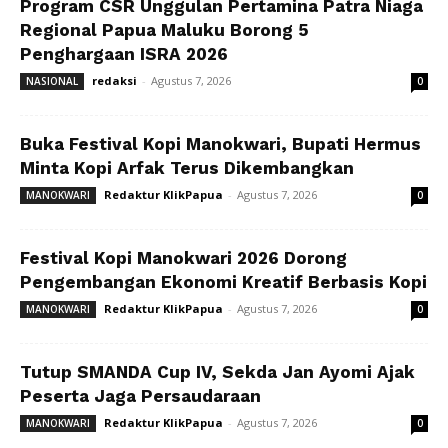
Program CSR Unggulan Pertamina Patra Niaga
Regional Papua Maluku Borong 5
Penghargaan ISRA 2026
redaksi
-
Agustus 7, 2026
NASIONAL
0
Buka Festival Kopi Manokwari, Bupati Hermus
Minta Kopi Arfak Terus Dikembangkan
Redaktur KlikPapua
-
Agustus 7, 2026
MANOKWARI
0
Festival Kopi Manokwari 2026 Dorong
Pengembangan Ekonomi Kreatif Berbasis Kopi
Redaktur KlikPapua
-
Agustus 7, 2026
MANOKWARI
0
Tutup SMANDA Cup IV, Sekda Jan Ayomi Ajak
Peserta Jaga Persaudaraan
Redaktur KlikPapua
-
Agustus 7, 2026
MANOKWARI
0