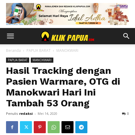
Beranda
PAPUA BARAT
MANOKWARI
PAPUA BARAT
MANOKWARI
Hasil Tracking dengan
Pasien Warmare, OTG di
Manokwari Hari Ini
Tambah 53 Orang
Penulis
redaksi
-
Mei 14, 2020
0