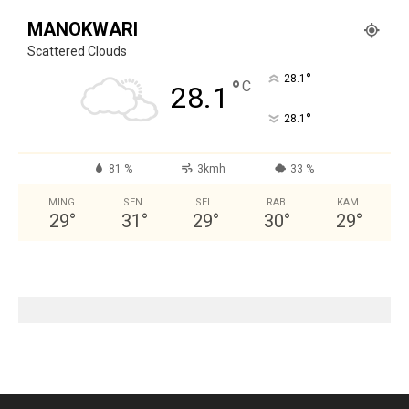
MANOKWARI
Scattered Clouds
°
28.1
°
C
28.1
°
28.1
81 %
3kmh
33 %
MING
SEN
SEL
RAB
KAM
29
°
31
°
29
°
30
°
29
°