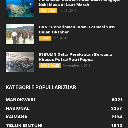
Nabi Musa di Laut Merah
Juni 3, 2019
NASIONAL
BKN : Penerimaan CPNS Formasi 2019
Bulan Oktober
Mei 4, 2019
PEGAF
51 BUMN Gelar Perekrutan Bersama
Khusus Putra/Putri Papua
November 1, 2019
MANOKWARI
KATEGORI E POPULLARIZUAR
MANOKWARI
9321
NASIONAL
3257
KAIMANA
2194
TELUK BINTUNI
1943