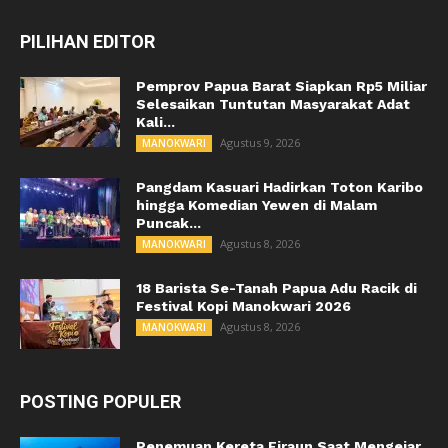
PILIHAN EDITOR
Pemprov Papua Barat Siapkan Rp5 Miliar
Selesaikan Tuntutan Masyarakat Adat
Kali...
Agustus 9, 2026
MANOKWARI
Pangdam Kasuari Hadirkan Toton Karibo
hingga Komedian Yewen di Malam
Puncak...
Agustus 8, 2026
MANOKWARI
18 Barista Se-Tanah Papua Adu Racik di
Festival Kopi Manokwari 2026
Agustus 8, 2026
MANOKWARI
POSTING POPULER
Penemuan Kereta Firaun Saat Mengejar