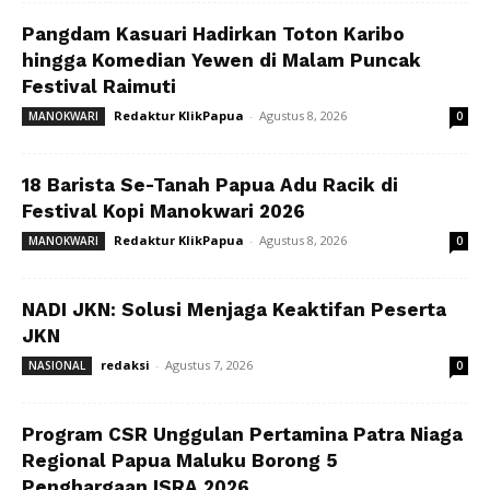
Pangdam Kasuari Hadirkan Toton Karibo
hingga Komedian Yewen di Malam Puncak
Festival Raimuti
Redaktur KlikPapua
-
Agustus 8, 2026
MANOKWARI
0
18 Barista Se-Tanah Papua Adu Racik di
Festival Kopi Manokwari 2026
Redaktur KlikPapua
-
Agustus 8, 2026
MANOKWARI
0
NADI JKN: Solusi Menjaga Keaktifan Peserta
JKN
redaksi
-
Agustus 7, 2026
NASIONAL
0
Program CSR Unggulan Pertamina Patra Niaga
Regional Papua Maluku Borong 5
Penghargaan ISRA 2026