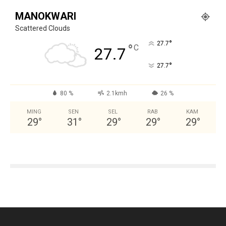
MANOKWARI
Scattered Clouds
°
27.7
°
C
27.7
°
27.7
80 %
2.1kmh
26 %
MING
SEN
SEL
RAB
KAM
29
°
31
°
29
°
29
°
29
°