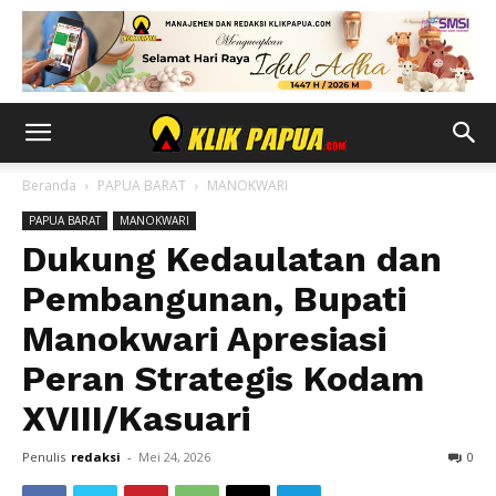
Beranda
PAPUA BARAT
MANOKWARI
PAPUA BARAT
MANOKWARI
Dukung Kedaulatan dan
Pembangunan, Bupati
Manokwari Apresiasi
Peran Strategis Kodam
XVIII/Kasuari
Penulis
redaksi
-
Mei 24, 2026
0