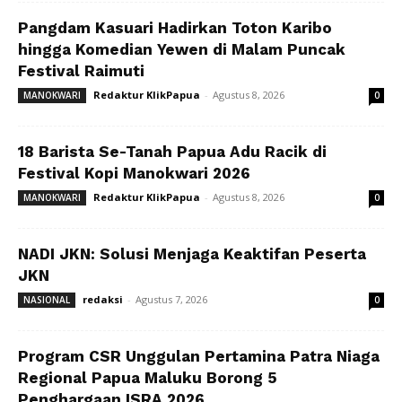
Pangdam Kasuari Hadirkan Toton Karibo
hingga Komedian Yewen di Malam Puncak
Festival Raimuti
Redaktur KlikPapua
-
Agustus 8, 2026
MANOKWARI
0
18 Barista Se-Tanah Papua Adu Racik di
Festival Kopi Manokwari 2026
Redaktur KlikPapua
-
Agustus 8, 2026
MANOKWARI
0
NADI JKN: Solusi Menjaga Keaktifan Peserta
JKN
redaksi
-
Agustus 7, 2026
NASIONAL
0
Program CSR Unggulan Pertamina Patra Niaga
Regional Papua Maluku Borong 5
Penghargaan ISRA 2026