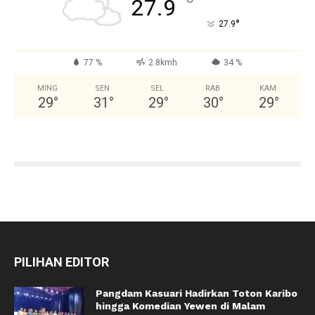
°
27.9
°
27.9
77 %
2.8kmh
34 %
MING
SEN
SEL
RAB
KAM
29
°
31
°
29
°
30
°
29
°
PILIHAN EDITOR
Pangdam Kasuari Hadirkan Toton Karibo
hingga Komedian Yewen di Malam