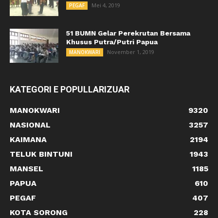
Mei 4, 2019
PEGAF
51 BUMN Gelar Perekrutan Bersama
Khusus Putra/Putri Papua
November 1, 2019
MANOKWARI
KATEGORI E POPULLARIZUAR
MANOKWARI
9320
NASIONAL
3257
KAIMANA
2194
TELUK BINTUNI
1943
MANSEL
1185
PAPUA
610
PEGAF
407
KOTA SORONG
228