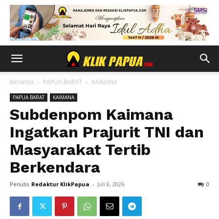
Beranda
PAPUA BARAT
KAIMANA
PAPUA BARAT
KAIMANA
Subdenpom Kaimana
Ingatkan Prajurit TNI dan
Masyarakat Tertib
Berkendara
Penulis
Redaktur KlikPapua
-
Juli 8, 2026
0