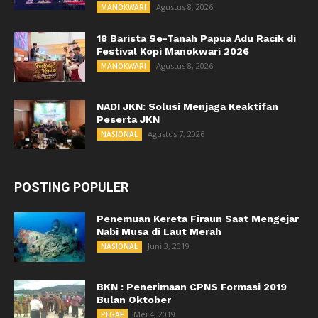
Agustus 8, 2026
MANOKWARI
18 Barista Se-Tanah Papua Adu Racik di
Festival Kopi Manokwari 2026
Agustus 8, 2026
MANOKWARI
NADI JKN: Solusi Menjaga Keaktifan
Peserta JKN
Agustus 7, 2026
NASIONAL
POSTING POPULER
Penemuan Kereta Firaun Saat Mengejar
Nabi Musa di Laut Merah
Juni 3, 2019
NASIONAL
BKN : Penerimaan CPNS Formasi 2019
Bulan Oktober
Mei 4, 2019
PEGAF