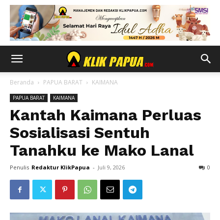
Beranda
PAPUA BARAT
KAIMANA
PAPUA BARAT
KAIMANA
Kantah Kaimana Perluas
Sosialisasi Sentuh
Tanahku ke Mako Lanal
Penulis
Redaktur KlikPapua
-
Juli 9, 2026
0