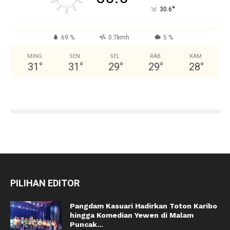
°
30.6
69 %
0.7kmh
5 %
MING
SEN
SEL
RAB
KAM
31
°
31
°
29
°
29
°
28
°
PILIHAN EDITOR
Pangdam Kasuari Hadirkan Toton Karibo
hingga Komedian Yewen di Malam
Puncak...