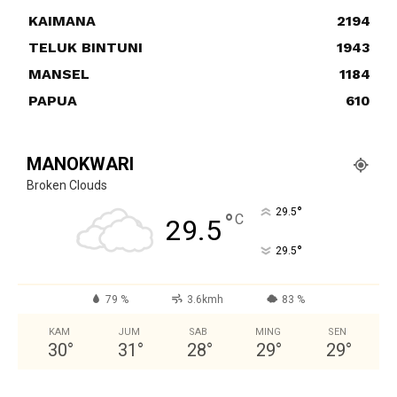
KAIMANA
2194
TELUK BINTUNI
1943
MANSEL
1184
PAPUA
610
MANOKWARI
Broken Clouds
°
29.5
°
C
29.5
°
29.5
79 %
3.6kmh
83 %
KAM
JUM
SAB
MING
SEN
30
°
31
°
28
°
29
°
29
°