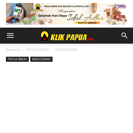
Beranda
PAPUA BARAT
MANOKWARI
PAPUA BARAT
MANOKWARI