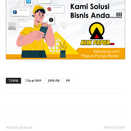
TOPIK
7 Draf RPP
DPR-PB
PP
Artikulli paraprak
Artikulli tjetër