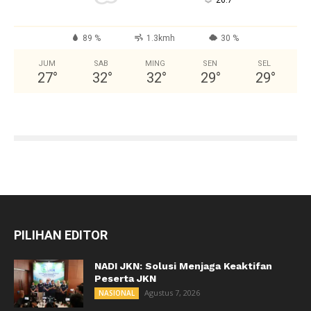
°
26.7
89 %
1.3kmh
30 %
JUM
SAB
MING
SEN
SEL
27
°
32
°
32
°
29
°
29
°
PILIHAN EDITOR
NADI JKN: Solusi Menjaga Keaktifan
Peserta JKN
Agustus 7, 2026
NASIONAL