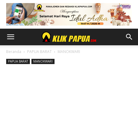
Beranda
PAPUA BARAT
MANOKWARI
PAPUA BARAT
MANOKWARI