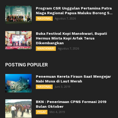
Program CSR Unggulan Pertamina Patra
Niaga Regional Papua Maluku Borong 5...
Agustus 7, 2026
NASIONAL
Buka Festival Kopi Manokwari, Bupati
Hermus Minta Kopi Arfak Terus
Dikembangkan
Agustus 7, 2026
MANOKWARI
POSTING POPULER
Penemuan Kereta Firaun Saat Mengejar
Nabi Musa di Laut Merah
Juni 3, 2019
NASIONAL
BKN : Penerimaan CPNS Formasi 2019
Bulan Oktober
Mei 4, 2019
PEGAF