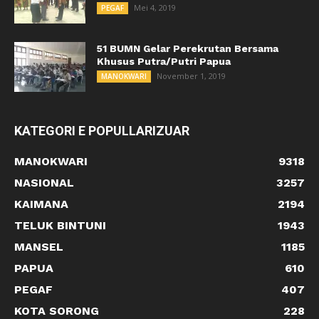
Mei 4, 2019
PEGAF
51 BUMN Gelar Perekrutan Bersama
Khusus Putra/Putri Papua
November 1, 2019
MANOKWARI
KATEGORI E POPULLARIZUAR
MANOKWARI
9318
NASIONAL
3257
KAIMANA
2194
TELUK BINTUNI
1943
MANSEL
1185
PAPUA
610
PEGAF
407
KOTA SORONG
228