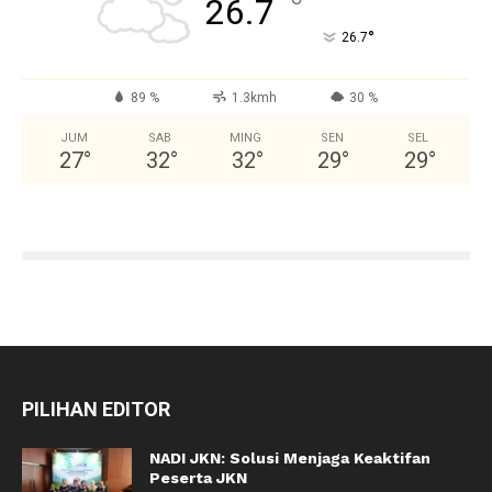
°
26.7
°
26.7
89 %
1.3kmh
30 %
JUM
SAB
MING
SEN
SEL
27
°
32
°
32
°
29
°
29
°
PILIHAN EDITOR
NADI JKN: Solusi Menjaga Keaktifan
Peserta JKN