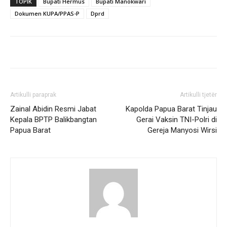
TOPIK
Bupati Hermus
Bupati Manokwari
Dokumen KUPA/PPAS-P
Dprd
Artikulli paraprak
Artikulli tjetër
Zainal Abidin Resmi Jabat
Kapolda Papua Barat Tinjau
Kepala BPTP Balikbangtan
Gerai Vaksin TNI-Polri di
Papua Barat
Gereja Manyosi Wirsi