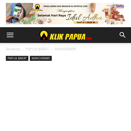
Beranda
PAPUA BARAT
MANOKWARI
PAPUA BARAT
MANOKWARI