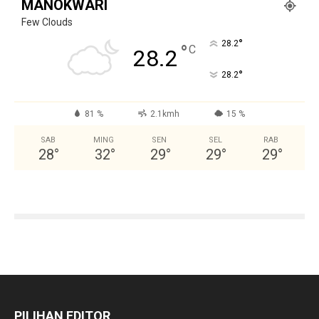
MANOKWARI
Few Clouds
°
28.2
°
C
28.2
°
28.2
81 %
2.1kmh
15 %
SAB
MING
SEN
SEL
RAB
28
°
32
°
29
°
29
°
29
°
PILIHAN EDITOR