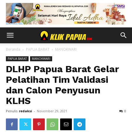
Beranda
PAPUA BARAT
MANOKWARI
PAPUA BARAT
MANOKWARI
DLHP Papua Barat Gelar
Pelatihan Tim Validasi
dan Calon Penyusun
KLHS
Penulis
redaksi
-
November 29, 2021
0