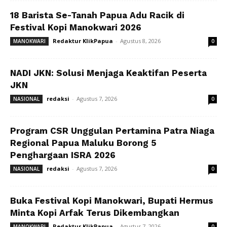
18 Barista Se-Tanah Papua Adu Racik di
Festival Kopi Manokwari 2026
Redaktur KlikPapua
-
Agustus 8, 2026
MANOKWARI
0
NADI JKN: Solusi Menjaga Keaktifan Peserta
JKN
redaksi
-
Agustus 7, 2026
NASIONAL
0
Program CSR Unggulan Pertamina Patra Niaga
Regional Papua Maluku Borong 5
Penghargaan ISRA 2026
redaksi
-
Agustus 7, 2026
NASIONAL
0
Buka Festival Kopi Manokwari, Bupati Hermus
Minta Kopi Arfak Terus Dikembangkan
Redaktur KlikPapua
-
Agustus 7, 2026
MANOKWARI
0