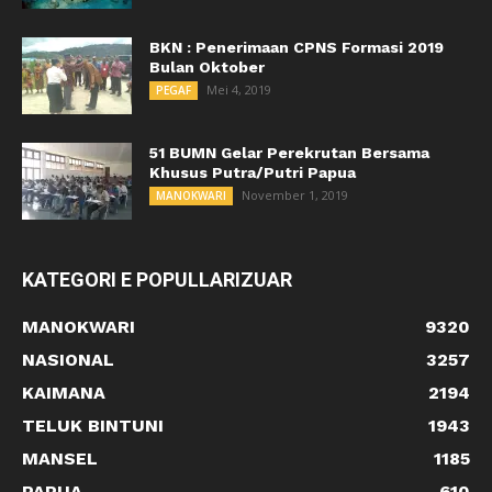
BKN : Penerimaan CPNS Formasi 2019
Bulan Oktober
Mei 4, 2019
PEGAF
51 BUMN Gelar Perekrutan Bersama
Khusus Putra/Putri Papua
November 1, 2019
MANOKWARI
KATEGORI E POPULLARIZUAR
MANOKWARI
9320
NASIONAL
3257
KAIMANA
2194
TELUK BINTUNI
1943
MANSEL
1185
PAPUA
610