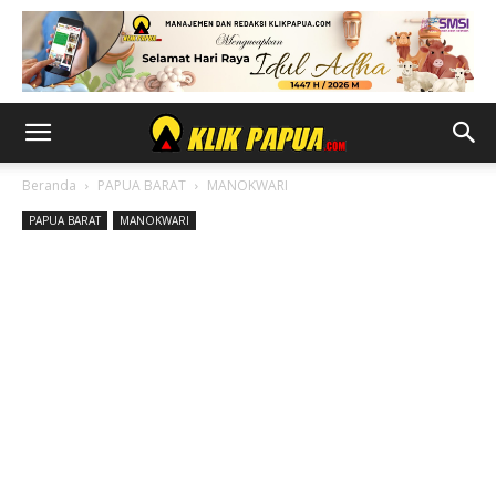
Beranda
PAPUA BARAT
MANOKWARI
PAPUA BARAT
MANOKWARI