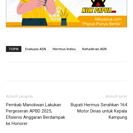
TOPIK
Evaluasi ASN
Hermus Indou
Kehadiran ASN
Artikulli paraprak
Artikulli tjetër
Pemkab Manokwari Lakukan
Bupati Hermus Serahkan 164
Pergeseran APBD 2025,
Motor Dinas untuk Kepala
Efisiensi Anggaran Berdampak
Kampung
ke Honorer