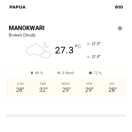
PAPUA
610
MANOKWARI
Broken Clouds
°
27.3
°
C
27.3
°
27.3
89 %
0.9kmh
72 %
JUM
SAB
MING
SEN
SEL
28
°
32
°
29
°
29
°
28
°