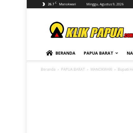
C
26.7
Minggu, Agustus 9, 2026
Manokwari
KLIKPAPUA
BERANDA
PAPUA BARAT
NA
Beranda
PAPUA BARAT
MANOKWARI
Bupati H