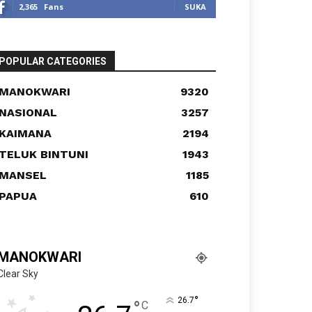
2,365
Fans
SUKA
POPULAR CATEGORIES
MANOKWARI
9320
NASIONAL
3257
KAIMANA
2194
TELUK BINTUNI
1943
MANSEL
1185
PAPUA
610
MANOKWARI
Clear Sky
°
26.7
°
C