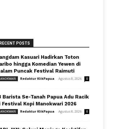
RECENT POSTS
angdam Kasuari Hadirkan Toton
aribo hingga Komedian Yewen di
alam Puncak Festival Raimuti
Redaktur KlikPapua
-
Agustus 8, 2026
ANOKWARI
0
8 Barista Se-Tanah Papua Adu Racik
i Festival Kopi Manokwari 2026
Redaktur KlikPapua
-
Agustus 8, 2026
ANOKWARI
0