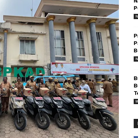
N
P
N
P
P
B
N
B
B
T
M