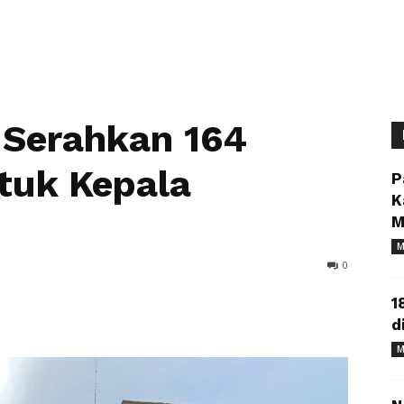
 Serahkan 164
tuk Kepala
P
K
M
M
0
1
d
M