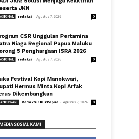
ADI JKN: Solusi Menjaga Keaktifan
eserta JKN
redaksi
-
Agustus 7, 2026
ASIONAL
0
rogram CSR Unggulan Pertamina
atra Niaga Regional Papua Maluku
orong 5 Penghargaan ISRA 2026
redaksi
-
Agustus 7, 2026
ASIONAL
0
uka Festival Kopi Manokwari,
upati Hermus Minta Kopi Arfak
erus Dikembangkan
Redaktur KlikPapua
-
Agustus 7, 2026
ANOKWARI
0
MEDIA SOSIAL KAMI