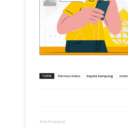
TOPIK
Hermus Indou
kepala kampung
moto
Artikulli paraprak