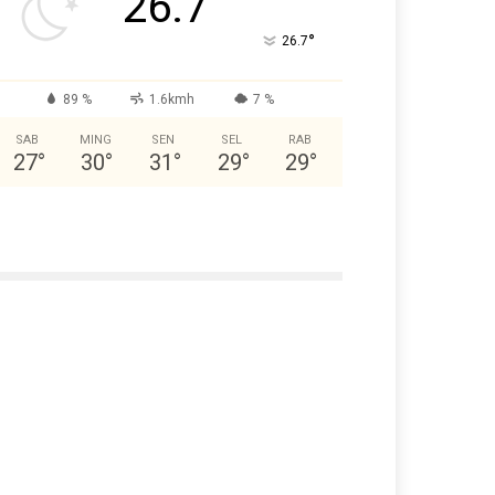
26.7
°
26.7
89 %
1.6kmh
7 %
SAB
MING
SEN
SEL
RAB
27
°
30
°
31
°
29
°
29
°