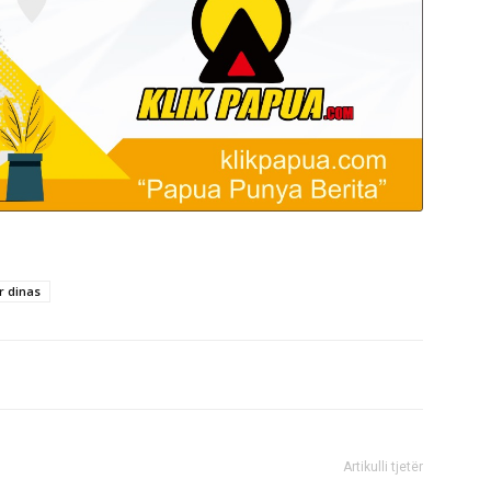
r dinas
Artikulli tjetër