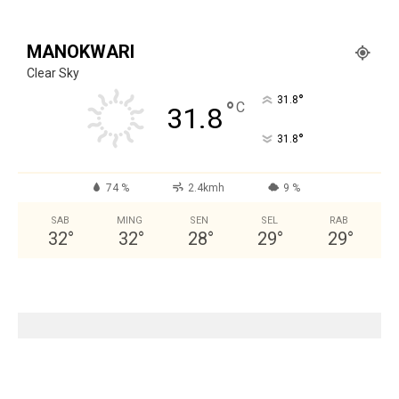
MANOKWARI
Clear Sky
°
31.8
°
C
31.8
°
31.8
74 %
2.4kmh
9 %
SAB
MING
SEN
SEL
RAB
32
°
32
°
28
°
29
°
29
°