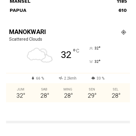
MANSEL
1185
PAPUA
610
MANOKWARI
Scattered Clouds
°
32
°
C
32
°
32
66 %
2.2kmh
33 %
JUM
SAB
MING
SEN
SEL
32
°
28
°
28
°
29
°
28
°