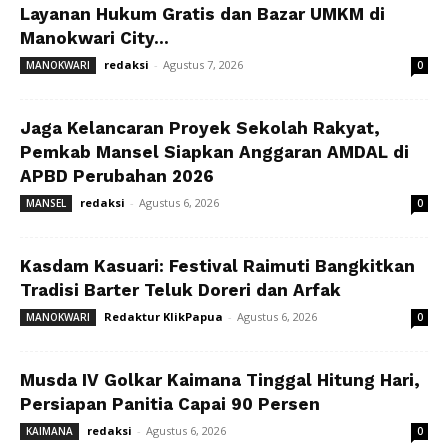
Layanan Hukum Gratis dan Bazar UMKM di
Manokwari City...
redaksi
-
Agustus 7, 2026
MANOKWARI
0
Jaga Kelancaran Proyek Sekolah Rakyat,
Pemkab Mansel Siapkan Anggaran AMDAL di
APBD Perubahan 2026
redaksi
-
Agustus 6, 2026
MANSEL
0
Kasdam Kasuari: Festival Raimuti Bangkitkan
Tradisi Barter Teluk Doreri dan Arfak
Redaktur KlikPapua
-
Agustus 6, 2026
MANOKWARI
0
Musda IV Golkar Kaimana Tinggal Hitung Hari,
Persiapan Panitia Capai 90 Persen
redaksi
-
Agustus 6, 2026
KAIMANA
0