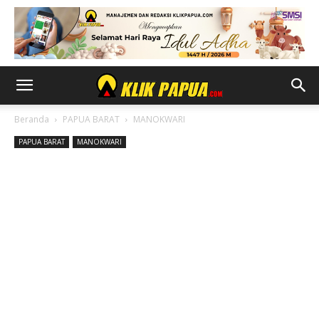
Beranda
PAPUA BARAT
MANOKWARI
PAPUA BARAT
MANOKWARI