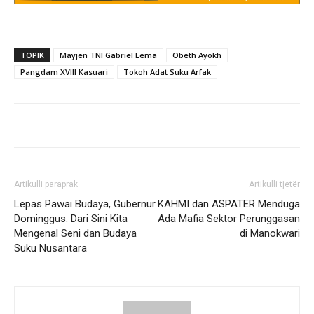
TOPIK
Mayjen TNI Gabriel Lema
Obeth Ayokh
Pangdam XVIII Kasuari
Tokoh Adat Suku Arfak
Artikulli paraprak
Artikulli tjetër
Lepas Pawai Budaya, Gubernur
KAHMI dan ASPATER Menduga
Dominggus: Dari Sini Kita
Ada Mafia Sektor Perunggasan
Mengenal Seni dan Budaya
di Manokwari
Suku Nusantara