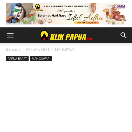
Beranda
PAPUA BARAT
MANOKWARI
PAPUA BARAT
MANOKWARI