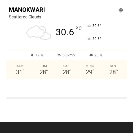
MANOKWARI
Scattered Clouds
°
30.6
°
C
30.6
°
30.6
79 %
5.8kmh
26 %
KAM
JUM
SAB
MING
SEN
31
°
28
°
28
°
29
°
28
°