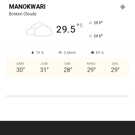
MANOKWARI
Broken Clouds
°
29.5
°
C
29.5
°
29.5
79 %
3.6kmh
83 %
KAM
JUM
SAB
MING
SEN
30
°
31
°
28
°
29
°
29
°