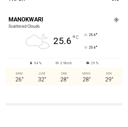
MANOKWARI
Scattered Clouds
°
25.6
°
C
25.6
°
25.6
94 %
0.9kmh
29 %
KAM
JUM
SAB
MING
SEN
26
°
32
°
28
°
28
°
29
°