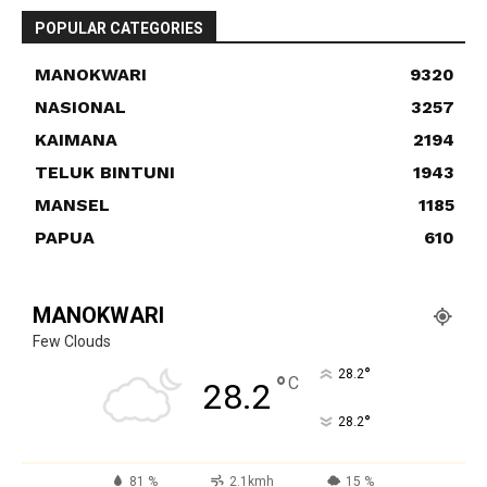
POPULAR CATEGORIES
MANOKWARI
9320
NASIONAL
3257
KAIMANA
2194
TELUK BINTUNI
1943
MANSEL
1185
PAPUA
610
MANOKWARI
Few Clouds
°
28.2
°
C
28.2
°
28.2
81 %
2.1kmh
15 %