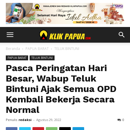
Beranda
PAPUA BARAT
TELUK BINTUNI
PAPUA BARAT
TELUK BINTUNI
Pasca Peringatan Hari
Besar, Wabup Teluk
Bintuni Ajak Semua OPD
Kembali Bekerja Secara
Normal
Penulis
redaksi
-
Agustus 29, 2022
0