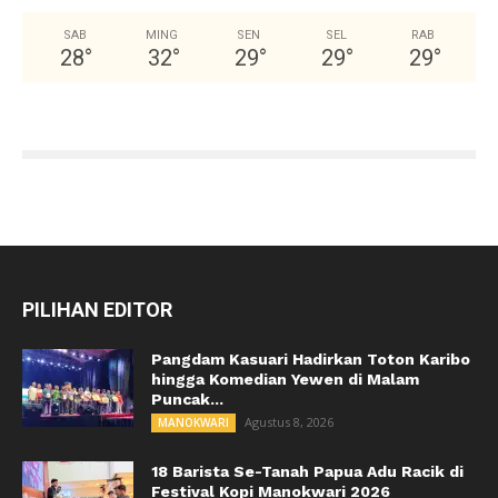
SAB
MING
SEN
SEL
RAB
28
°
32
°
29
°
29
°
29
°
PILIHAN EDITOR
Pangdam Kasuari Hadirkan Toton Karibo
hingga Komedian Yewen di Malam
Puncak...
Agustus 8, 2026
MANOKWARI
18 Barista Se-Tanah Papua Adu Racik di
Festival Kopi Manokwari 2026