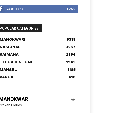
2,365
Fans
SUKA
POPULAR CATEGORIES
MANOKWARI
9318
NASIONAL
3257
KAIMANA
2194
TELUK BINTUNI
1943
MANSEL
1185
PAPUA
610
MANOKWARI
Broken Clouds