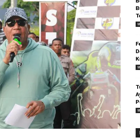
B
B
T
M
F
D
K
M
T
A
P
M