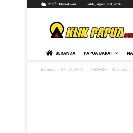
C
26.1
Sabtu, Agustus 8, 2026
Manokwari
KLIKPAPUA
BERANDA
PAPUA BARAT
NA
Beranda
PAPUA BARAT
KAIMANA
Pj. Gubernu