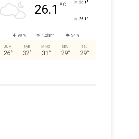
°
26.1
°
C
26.1
°
26.1
90 %
1.2kmh
54 %
JUM
SAB
MING
SEN
SEL
26
°
32
°
31
°
29
°
29
°