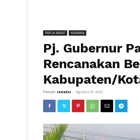
PAPUA BARAT
KAIMANA
Pj. Gubernur P
Rencanakan Ber
Kabupaten/Kot
Penulis
redaksi
-
Agustus 29, 2022