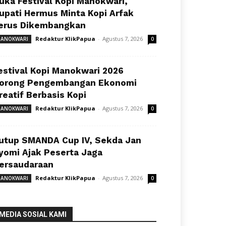
uka Festival Kopi Manokwari,
upati Hermus Minta Kopi Arfak
erus Dikembangkan
Redaktur KlikPapua
-
Agustus 7, 2026
ANOKWARI
0
estival Kopi Manokwari 2026
orong Pengembangan Ekonomi
reatif Berbasis Kopi
Redaktur KlikPapua
-
Agustus 7, 2026
ANOKWARI
0
utup SMANDA Cup IV, Sekda Jan
yomi Ajak Peserta Jaga
ersaudaraan
Redaktur KlikPapua
-
Agustus 7, 2026
ANOKWARI
0
MEDIA SOSIAL KAMI