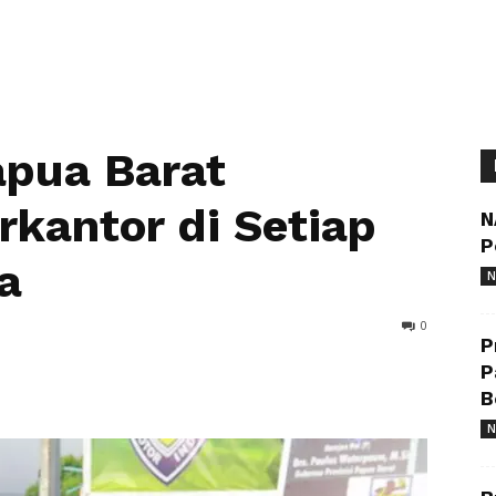
apua Barat
kantor di Setiap
N
P
a
N
0
P
P
B
N