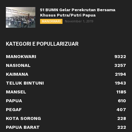
51 BUMN Gelar Perekrutan Bersama
Khusus Putra/Putri Papua
November 1, 2019
MANOKWARI
KATEGORI E POPULLARIZUAR
MANOKWARI
9322
NASIONAL
3257
KAIMANA
2194
TELUK BINTUNI
1943
MANSEL
1185
PAPUA
610
PEGAF
407
KOTA SORONG
228
PAPUA BARAT
222