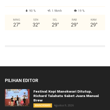
90 %
1.9kmh
19 %
MING
SEN
SEL
RAB
KAM
27
°
32
°
29
°
29
°
29
°
PILIHAN EDITOR
Festival Kopi Manokwari Ditutup,
Richard Talahatu Sabet Juara Manual
Brew
Agustus 9, 2026
MANOKWARI