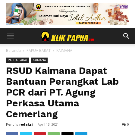
Beranda
PAPUA BARAT
KAIMANA
PAPUA BARAT
KAIMANA
RSUD Kaimana Dapat
Bantuan Perangkat Lab
PCR dari PT. Agung
Perkasa Utama
Cemerlang
Penulis
redaksi
-
April 13, 2021
0