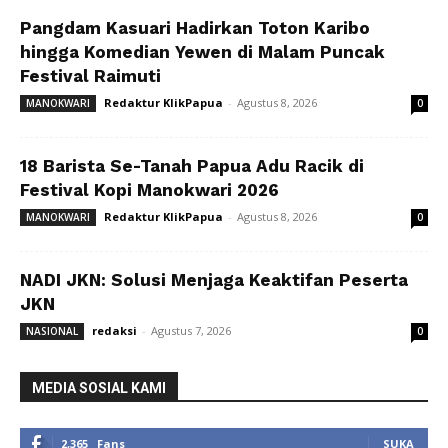
Pangdam Kasuari Hadirkan Toton Karibo
hingga Komedian Yewen di Malam Puncak
Festival Raimuti
Redaktur KlikPapua
-
Agustus 8, 2026
MANOKWARI
0
18 Barista Se-Tanah Papua Adu Racik di
Festival Kopi Manokwari 2026
Redaktur KlikPapua
-
Agustus 8, 2026
MANOKWARI
0
NADI JKN: Solusi Menjaga Keaktifan Peserta
JKN
redaksi
-
Agustus 7, 2026
NASIONAL
0
MEDIA SOSIAL KAMI
2,365
Fans
SUKA