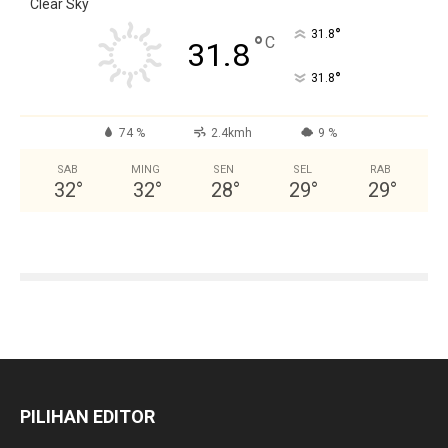
Clear Sky
°
31.8
°
C
31.8
°
31.8
74 %
2.4kmh
9 %
SAB
MING
SEN
SEL
RAB
32
°
32
°
28
°
29
°
29
°
PILIHAN EDITOR