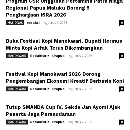
Program CSR Unggulan Pertamina Patra Niaga
Regional Papua Maluku Borong 5
Penghargaan ISRA 2026
redaksi
-
Agustus 7, 2026
NASIONAL
0
Buka Festival Kopi Manokwari, Bupati Hermus
Minta Kopi Arfak Terus Dikembangkan
Redaktur KlikPapua
-
Agustus 7, 2026
MANOKWARI
0
Festival Kopi Manokwari 2026 Dorong
Pengembangan Ekonomi Kreatif Berbasis Kopi
Redaktur KlikPapua
-
Agustus 7, 2026
MANOKWARI
0
Tutup SMANDA Cup IV, Sekda Jan Ayomi Ajak
Peserta Jaga Persaudaraan
Redaktur KlikPapua
-
Agustus 7, 2026
MANOKWARI
0