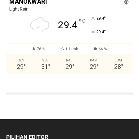
MANOKWARI
Light Rain
°
29.4
°
C
29.4
°
29.4
76 %
1.1kmh
66 %
SEN
SEL
RAB
KAM
JUM
29
°
31
°
29
°
29
°
28
°
PILIHAN EDITOR