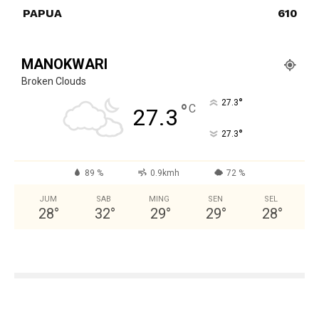
PAPUA
610
MANOKWARI
Broken Clouds
°
27.3
°
C
27.3
°
27.3
89 %
0.9kmh
72 %
JUM
SAB
MING
SEN
SEL
28
°
32
°
29
°
29
°
28
°