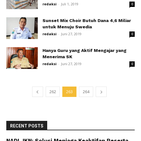
redaksi
-
Juli 1, 2019
0
Sunset Mix Choir Butuh Dana 4,6 Miliar
untuk Menuju Swedia
redaksi
-
Juni 27, 2019
0
Hanya Guru yang Aktif Mengajar yang
Menerima SK
redaksi
-
Juni 27, 2019
0
262
263
264
RECENT POSTS
NADI JKN: Solusi Menjaga Keaktifan Peserta