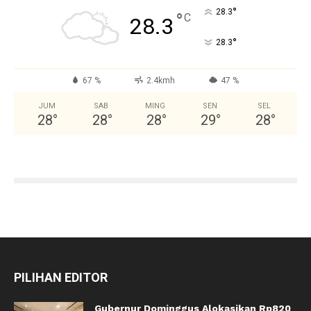
°
28.3
°
C
28.3
°
28.3
67 %
2.4kmh
47 %
JUM
SAB
MING
SEN
SEL
28
°
28
°
28
°
29
°
28
°
PILIHAN EDITOR
Gubernur Dominggus Alokasikan Rp820