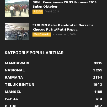
BKN : Penerimaan CPNS Formasi 2019
Bulan Oktober
Mei 4, 2019
PEGAF
51 BUMN Gelar Perekrutan Bersama
Khusus Putra/Putri Papua
November 1, 2019
MANOKWARI
KATEGORI E POPULLARIZUAR
MANOKWARI
9315
NASIONAL
3255
KAIMANA
2194
TELUK BINTUNI
1943
MANSEL
1185
PAPUA
610
PEGAF
407