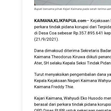
Bupati bersama pihak Kejari Kaimana pada serah terima uan
KAIMANA
,
KLIKPAPUA.com
— Kejaksaan 
perkara tindak pidana korupsi dari Terpi
di Desa Coa sebesar Rp.357.895.641 kep
(21/9/2021).
Dana dimaksud diterima Sekretaris Bad
Kaimana Theodorus Kiruwa diikuti penan
Ater, SH selaku Kepala Seksi Tindak Pid
Turut menyaksikan pengembalian dana ya
Kepala Kejaksaan Negeri Kaimana Wahyu
Kaimana Freddy Thie.
Kajari Kaimana, Wahyudi Eko Husodo menj
berasal dari perkara tindak pidana kor
OPD Dinas PUPR untuk pekerjaan pematan