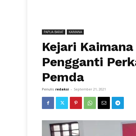
PAPUA BARAT
KAIMANA
Kejari Kaimana
Pengganti Perk
Pemda
Penulis
redaksi
-
September 21, 2021