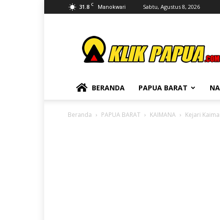
C
31.8
Sabtu, Agustus 8, 2026
Manokwari
KLIKPAPUA
BERANDA
PAPUA BARAT
NA
Beranda
PAPUA BARAT
KAIMANA
Kejari Kaim