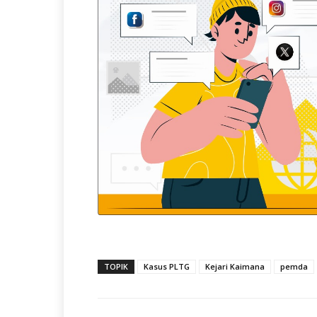
TOPIK
Kasus PLTG
Kejari Kaimana
pemda