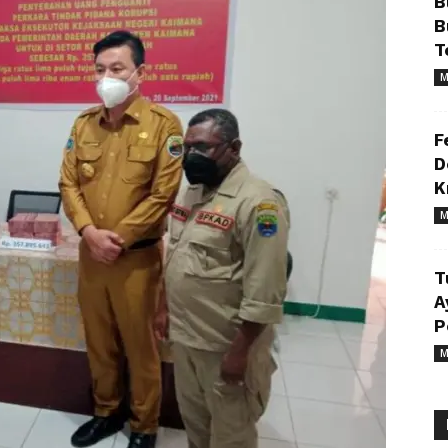
B
B
T
M
F
D
K
M
T
A
P
M