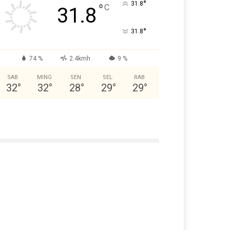
°
31.8
°
C
31.8
°
31.8
74 %
2.4kmh
9 %
SAB
MING
SEN
SEL
RAB
32
°
32
°
28
°
29
°
29
°