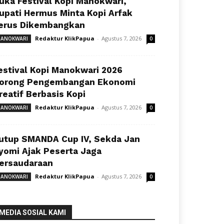
uka Festival Kopi Manokwari,
upati Hermus Minta Kopi Arfak
erus Dikembangkan
Redaktur KlikPapua
-
Agustus 7, 2026
ANOKWARI
0
estival Kopi Manokwari 2026
orong Pengembangan Ekonomi
reatif Berbasis Kopi
Redaktur KlikPapua
-
Agustus 7, 2026
ANOKWARI
0
utup SMANDA Cup IV, Sekda Jan
yomi Ajak Peserta Jaga
ersaudaraan
Redaktur KlikPapua
-
Agustus 7, 2026
ANOKWARI
0
MEDIA SOSIAL KAMI