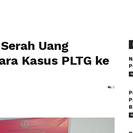
 Serah Uang
ara Kasus PLTG ke
N
P
N
0
P
P
B
N