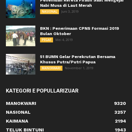
Nabi Musa di Laut Merah
Juni 3, 2019
NASIONAL
BKN : Penerimaan CPNS Formasi 2019
Bulan Oktober
Mei 4, 2019
PEGAF
51 BUMN Gelar Perekrutan Bersama
Khusus Putra/Putri Papua
November 1, 2019
MANOKWARI
KATEGORI E POPULLARIZUAR
MANOKWARI
9320
NASIONAL
3257
KAIMANA
2194
TELUK BINTUNI
1943