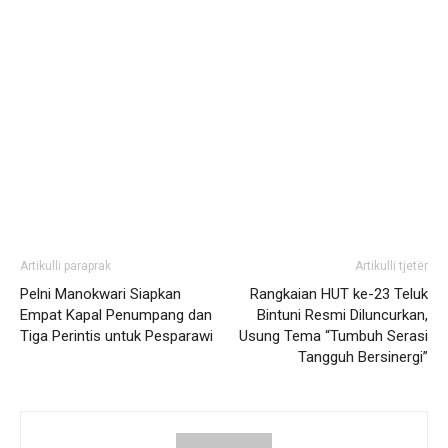
Artikulli paraprak
Artikulli tjetër
Pelni Manokwari Siapkan
Rangkaian HUT ke-23 Teluk
Empat Kapal Penumpang dan
Bintuni Resmi Diluncurkan,
Tiga Perintis untuk Pesparawi
Usung Tema “Tumbuh Serasi
Tangguh Bersinergi”