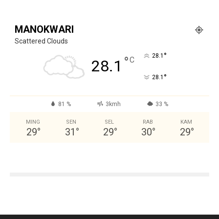
MANOKWARI
Scattered Clouds
°
28.1
°
C
28.1
°
28.1
81 %
3kmh
33 %
MING
SEN
SEL
RAB
KAM
29
°
31
°
29
°
30
°
29
°