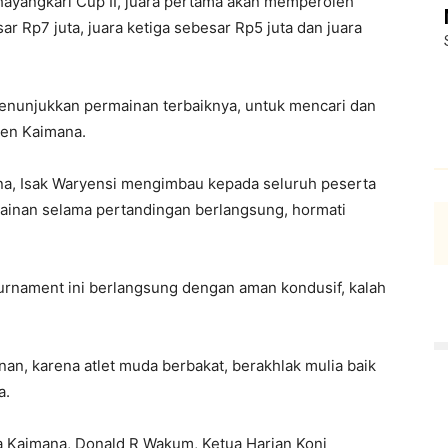
ayangkari Cup II, juara pertama akan memperoleh
ar Rp7 juta, juara ketiga sebesar Rp5 juta dan juara
enunjukkan permainan terbaiknya, untuk mencari dan
ten Kaimana.
ana, Isak Waryensi mengimbau kepada seluruh peserta
mainan selama pertandingan berlangsung, hormati
ournament ini berlangsung dengan aman kondusif, kalah
inan, karena atlet muda berbakat, berakhlak mulia baik
a.
da Kaimana, Donald R Wakum, Ketua Harian Koni