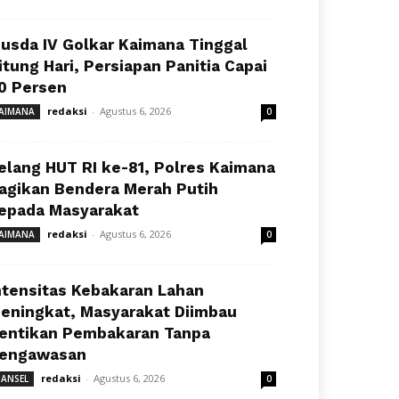
usda IV Golkar Kaimana Tinggal
itung Hari, Persiapan Panitia Capai
0 Persen
redaksi
-
Agustus 6, 2026
AIMANA
0
elang HUT RI ke-81, Polres Kaimana
agikan Bendera Merah Putih
epada Masyarakat
redaksi
-
Agustus 6, 2026
AIMANA
0
ntensitas Kebakaran Lahan
eningkat, Masyarakat Diimbau
entikan Pembakaran Tanpa
engawasan
redaksi
-
Agustus 6, 2026
ANSEL
0