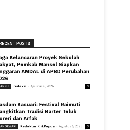
RECENT POSTS
aga Kelancaran Proyek Sekolah
akyat, Pemkab Mansel Siapkan
nggaran AMDAL di APBD Perubahan
026
redaksi
-
Agustus 6, 2026
ANSEL
0
asdam Kasuari: Festival Raimuti
angkitkan Tradisi Barter Teluk
oreri dan Arfak
Redaktur KlikPapua
-
Agustus 6, 2026
ANOKWARI
0