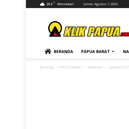
C
25.6
Jumat, Agustus 7, 2026
Manokwari
KLIKPAPUA
BERANDA
PAPUA BARAT
NA
Beranda
PAPUA BARAT
KAIMANA
Sambut HUT 