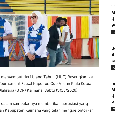
M
H
9
K
J
B
k
K
 menyambut Hari Ulang Tahun (HUT) Bayangkari ke-
ournament Futsal Kapolres Cup VI dan Piala Ketua
I
M
lahraga (GOR) Kaimana, Sabtu (30/5/2026).
H
P
a dalam sambutannya memberikan apresiasi yang
M
rah Kabupaten Kaimana yang telah menggelontorkan