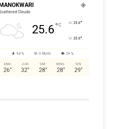
MANOKWARI
Scattered Clouds
°
25.6
°
C
25.6
°
25.6
94 %
0.9kmh
29 %
KAM
JUM
SAB
MING
SEN
26
°
32
°
28
°
28
°
29
°