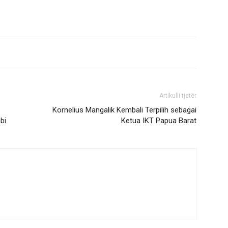
Artikulli tjetër
Kornelius Mangalik Kembali Terpilih sebagai
bi
Ketua IKT Papua Barat