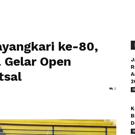
yangkari ke-80,
 Gelar Open
J
R
tsal
A
2
0
M
K
B
D
M